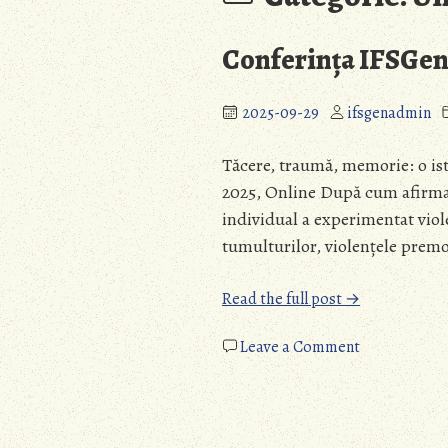
Conferința IFSGen 
2025-09-29
ifsgenadmin
Tăcere, traumă, memorie: o ist
2025, Online După cum afirma i
individual a experimentat viol
tumulturilor, violențele prem
„Conferința
Read the full post →
IFSGen
III/2025”
on
Leave a Comment
Conferința
IFSGen
Posts
III/2025