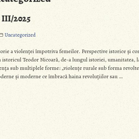
III/2025
Uncategorized
orie a violenței împotriva femeilor. Perspective istorice și 
storicul Teodor Nicoară, de-a lungul istoriei, umanitatea, l
ența sub multiplele forme: „violențe rurale sub forma revolte
oderne și moderne ce îmbracă haina revoluțiilor sau …