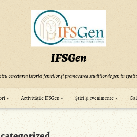
IFSGen
tru cercetarea istoriei femeilor și promovarea studiilor de gen în spaț
ri
Activitățile IFSGen
Știri și evenimente
Gal
categorized